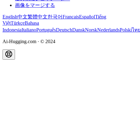
画像をマージする
English
中文
繁體中文
한국어
Français
Español
Tiếng
Việt
Türkçe
Bahasa
Indonesia
Italiano
Português
Deutsch
Dansk
Norsk
Nederlands
Polski
ไท
Ai-Hugging.com
·
© 2024