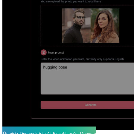
Ücretsiz Denemek için Ai Kucaklama'yı Deneyin