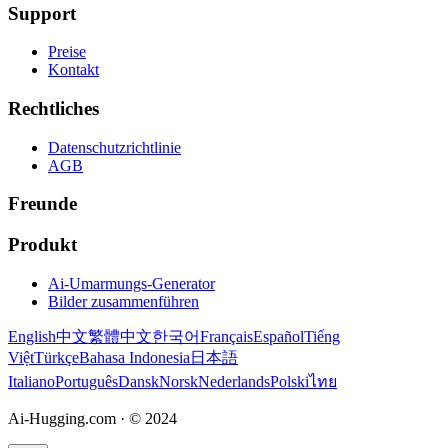
Support
Preise
Kontakt
Rechtliches
Datenschutzrichtlinie
AGB
Freunde
Produkt
Ai-Umarmungs-Generator
Bilder zusammenführen
English
中文
繁體中文
한국어
Français
Español
Tiếng
Việt
Türkçe
Bahasa Indonesia
日本語
Italiano
Português
Dansk
Norsk
Nederlands
Polski
ไทย
Ai-Hugging.com
·
© 2024