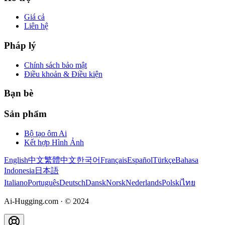
Giá cả
Liên hệ
Pháp lý
Chính sách bảo mật
Điều khoản & Điều kiện
Bạn bè
Sản phẩm
Bộ tạo ôm Ai
Kết hợp Hình Ảnh
English
中文
繁體中文
한국어
Français
Español
Türkçe
Bahasa
Indonesia
日本語
Italiano
Português
Deutsch
Dansk
Norsk
Nederlands
Polski
ไทย
Ai-Hugging.com
·
© 2024