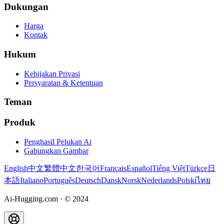
Dukungan
Harga
Kontak
Hukum
Kebijakan Privasi
Persyaratan & Ketentuan
Teman
Produk
Penghasil Pelukan Ai
Gabungkan Gambar
English
中文
繁體中文
한국어
Français
Español
Tiếng Việt
Türkçe
日
本語
Italiano
Português
Deutsch
Dansk
Norsk
Nederlands
Polski
ไทย
Ai-Hugging.com
·
© 2024