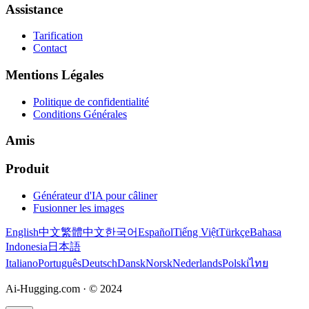
Assistance
Tarification
Contact
Mentions Légales
Politique de confidentialité
Conditions Générales
Amis
Produit
Générateur d'IA pour câliner
Fusionner les images
English
中文
繁體中文
한국어
Español
Tiếng Việt
Türkçe
Bahasa
Indonesia
日本語
Italiano
Português
Deutsch
Dansk
Norsk
Nederlands
Polski
ไทย
Ai-Hugging.com
·
© 2024